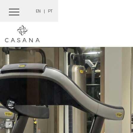
EN
|
PT
Pular
para
o
conteúdo