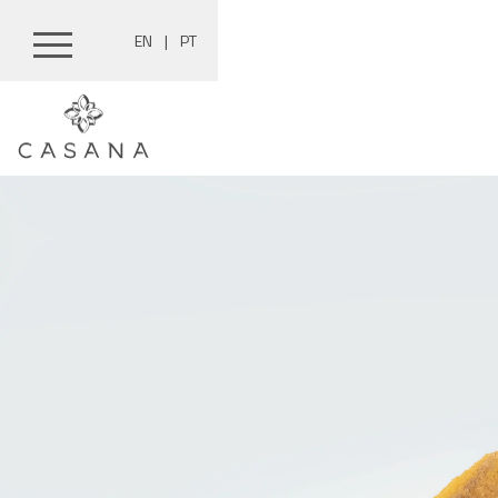
EN
|
PT
Pular
para
o
conteúdo