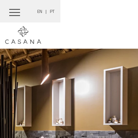
EN
|
PT
Skip
to
content